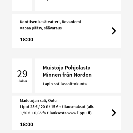
Konttisen kesäteatteri, Rovaniemi
Vapaa pääsy, säävaraus
18:00
Muistoja
Muistoja Pohjolasta –
Pohjolasta
29
Minnen från Norden
–
Elokuu
Minnen
Lapin sotilassoittokunta
från
Norden
Madetojan sali, Oulu
Liput 25 € / 20 € / 15 € + tilausmaksut (alk.
1,50 € + 0,65 % tilauksesta www.lippu.fi)
18:00