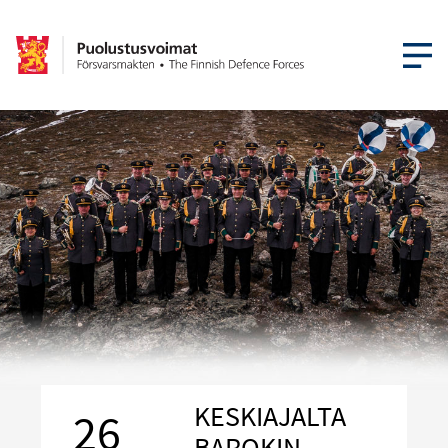
AVAA VA
KESKIAJALTA
26
BAROKIN