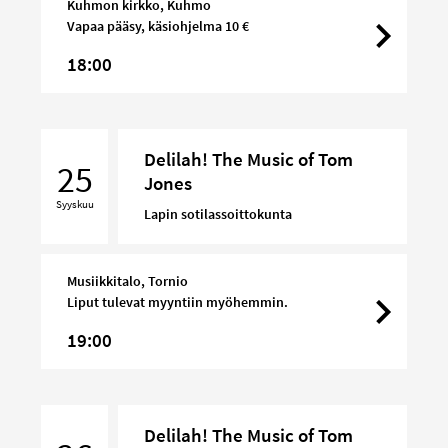
Kuhmon kirkko, Kuhmo
Vapaa pääsy, käsiohjelma 10 €
18:00
Delilah!
Delilah! The Music of Tom
The
25
Jones
Music
Syyskuu
of
Lapin sotilassoittokunta
Tom
Jones
Musiikkitalo, Tornio
Liput tulevat myyntiin myöhemmin.
19:00
Delilah!
Delilah! The Music of Tom
The