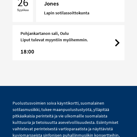
26
Jones
Music
Syyskuu
of
Lapin sotilassoittokunta
Tom
Jones
Pohjankartanon sali, Oulu
Liput tulevat myyntiin myöhemmin.
18:00
Puolustusvoimien soiva käyntikortti, suomalainen
sotilasmusiikki, tukee maanpuolustustyötä, ylläpitää
pitkäaikaisia perinteitä ja vie ulkomaille suomalaista
kulttuuria ja tietoisuutta asevelvollisuudesta. Esiintymiset
vaihtelevat perinteisestä vartioparaatista ja näyttävistä
kuviomarsseista sinfonisen puhallinmusiikin konsertteihin,