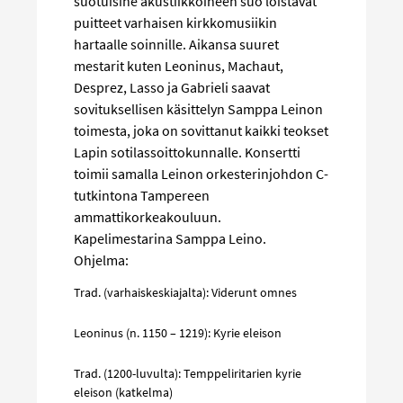
suotuisine akustiikkoineen suo loistavat
puitteet varhaisen kirkkomusiikin
hartaalle soinnille. Aikansa suuret
mestarit kuten Leoninus, Machaut,
Desprez, Lasso ja Gabrieli saavat
sovituksellisen käsittelyn Samppa Leinon
toimesta, joka on sovittanut kaikki teokset
Lapin sotilassoittokunnalle. Konsertti
toimii samalla Leinon orkesterinjohdon C-
tutkintona Tampereen
ammattikorkeakouluun.
Kapelimestarina Samppa Leino.
Ohjelma:
Trad. (varhaiskeskiajalta): Viderunt omnes
Leoninus (n. 1150 – 1219): Kyrie eleison
Trad. (1200-luvulta): Temppeliritarien kyrie
eleison (katkelma)