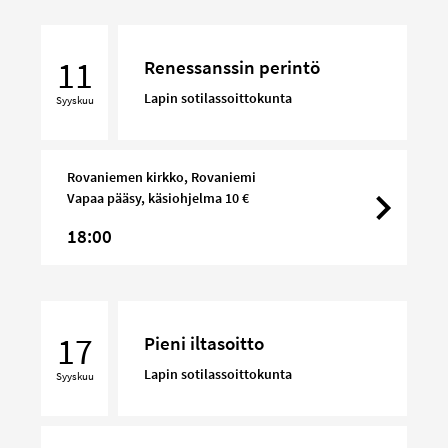
Renessanssin
perintö
11
Renessanssin perintö
Lapin sotilassoittokunta
Syyskuu
Rovaniemen kirkko, Rovaniemi
Vapaa pääsy, käsiohjelma 10 €
18:00
Pieni
iltasoitto
17
Pieni iltasoitto
Lapin sotilassoittokunta
Syyskuu