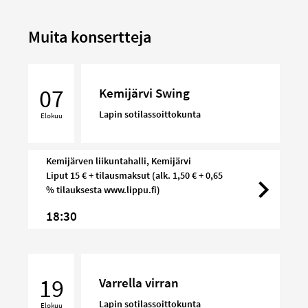
Muita konsertteja
Kemijärvi
Swing
07
Kemijärvi Swing
Lapin sotilassoittokunta
Elokuu
Kemijärven liikuntahalli, Kemijärvi
Liput 15 € + tilausmaksut (alk. 1,50 € + 0,65
% tilauksesta www.lippu.fi)
18:30
Varrella
virran
19
Varrella virran
Lapin sotilassoittokunta
Elokuu