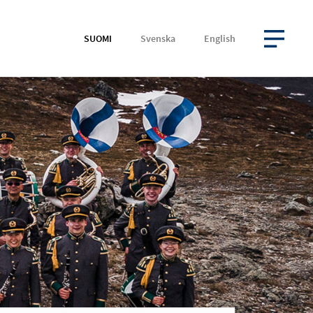
SUOMI
Svenska
English
AVAA VALIKKO