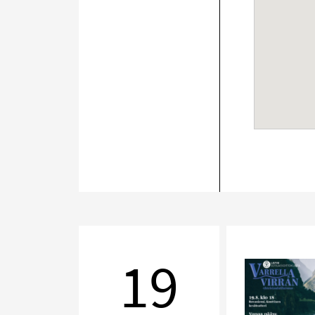
Varrella
virran
19