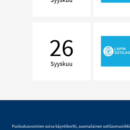
Delilah!
The
26
Music
of
Tom
Jones
Syyskuu
Puolustusvoimien soiva käyntikortti, suomalainen sotilasmusiikk