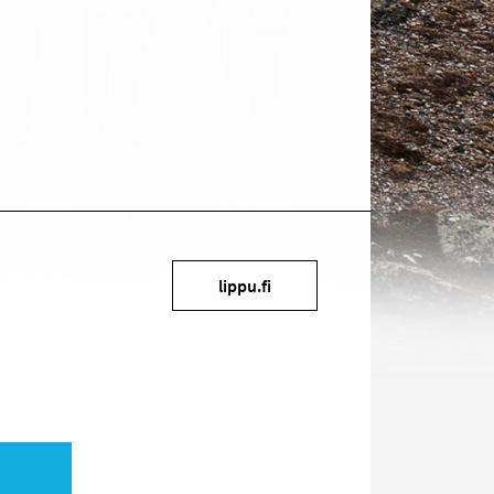
Kohde
lippu.fi
sosiaalisessa
mediassa