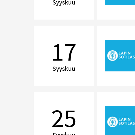
Syyskuu
Pieni
iltasoitto
17
Syyskuu
Delilah!
The
25
Music
of
Tom
Jones
Syyskuu