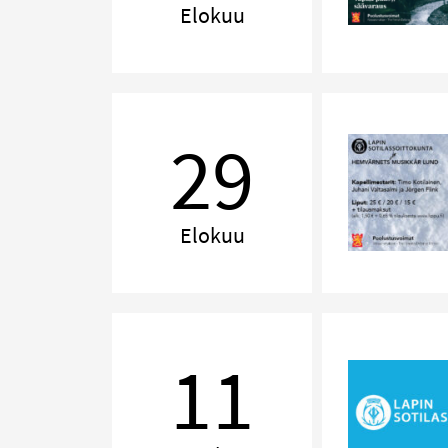
Elokuu
Muistoja
Pohjolasta
29
–
Minnen
från
Norden
Elokuu
Renessanssin
perintö
11