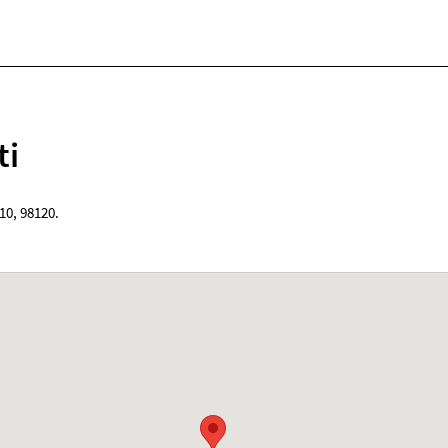
ti
-10
,
98120
.