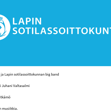
ja Lapin sotilassoittokunnan big band
i Juhani Valtasalmi
Pitkämö
n musiikkia.