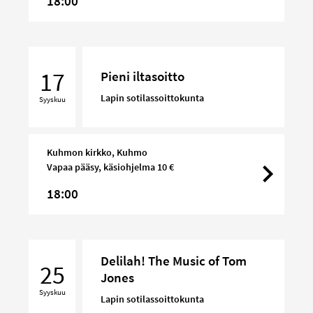
18:00
Pieni
iltasoitto
17
Pieni iltasoitto
Lapin sotilassoittokunta
Syyskuu
Kuhmon kirkko, Kuhmo
Vapaa pääsy, käsiohjelma 10 €
18:00
Delilah!
Delilah! The Music of Tom
The
25
Jones
Music
Syyskuu
of
Lapin sotilassoittokunta