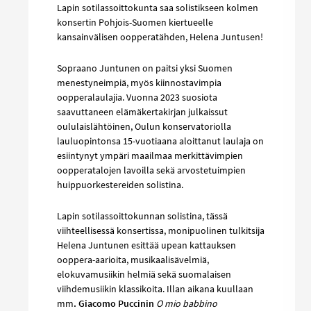
Lapin sotilassoittokunta saa solistikseen kolmen
konsertin Pohjois-Suomen kiertueelle
kansainvälisen oopperatähden, Helena Juntusen!
Sopraano Juntunen on paitsi yksi Suomen
menestyneimpiä, myös kiinnostavimpia
oopperalaulajia. Vuonna 2023 suosiota
saavuttaneen elämäkertakirjan julkaissut
oululaislähtöinen, Oulun konservatoriolla
lauluopintonsa 15-vuotiaana aloittanut laulaja on
esiintynyt ympäri maailmaa merkittävimpien
oopperatalojen lavoilla sekä arvostetuimpien
huippuorkestereiden solistina.
Lapin sotilassoittokunnan solistina, tässä
viihteellisessä konsertissa, monipuolinen tulkitsija
Helena Juntunen esittää upean kattauksen
ooppera-aarioita, musikaalisävelmiä,
elokuvamusiikin helmiä sekä suomalaisen
viihdemusiikin klassikoita. Illan aikana kuullaan
mm
. Giacomo Puccinin
O mio babbino