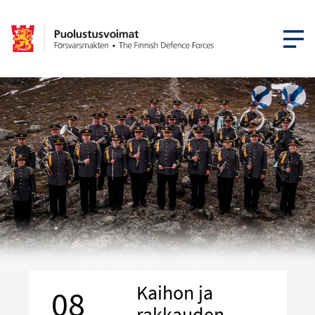
AVAA VA
Kaihon ja
08
rakkauden