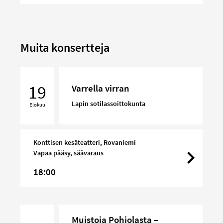
Muita konsertteja
Varrella
virran
19
Varrella virran
Lapin sotilassoittokunta
Elokuu
Konttisen kesäteatteri, Rovaniemi
Vapaa pääsy, säävaraus
18:00
Muistoja
Muistoja Pohjolasta –
Pohjolasta