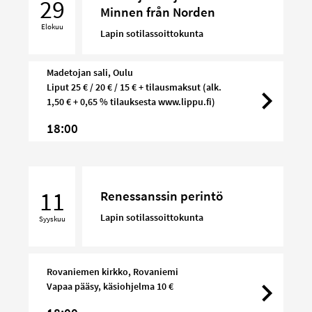
29
Minnen från Norden
–
Elokuu
Minnen
Lapin sotilassoittokunta
från
Norden
Madetojan sali, Oulu
Liput 25 € / 20 € / 15 € + tilausmaksut (alk.
1,50 € + 0,65 % tilauksesta www.lippu.fi)
18:00
Renessanssin
perintö
11
Renessanssin perintö
Lapin sotilassoittokunta
Syyskuu
Rovaniemen kirkko, Rovaniemi
Vapaa pääsy, käsiohjelma 10 €