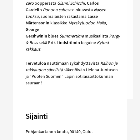
caro
oopperasta
Gianni Schicchi
, Carlos
Gardelin
Por una cabeza
elokuvasta
Naisen
tuoksu
, suomalaisten rakastama
Lasse
Mårtensonin
klassikko
Myrskyluodon Maija
,
George
Gershwinin
blues
Summertime
musikaalista
Porgy
& Bess
sekä
Erik Lindströmin
beguine
Kylmä
rakkaus
.
Tervetuloa nauttimaan sykähdyttävistä
Kaihon ja
rakkauden sävelistä
säkenöivän Helena Juntusen
ja ”Puolen Suomen” Lapin sotilassoittokunnan
seuraan!
Sijainti
Pohjankartanon koulu
,
90140
,
Oulu
.