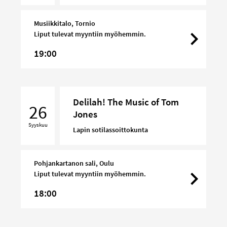
Tom
Jones
Musiikkitalo, Tornio
Liput tulevat myyntiin myöhemmin.
19:00
Delilah!
Delilah! The Music of Tom
The
26
Jones
Music
Syyskuu
of
Lapin sotilassoittokunta
Tom
Jones
Pohjankartanon sali, Oulu
Liput tulevat myyntiin myöhemmin.
18:00