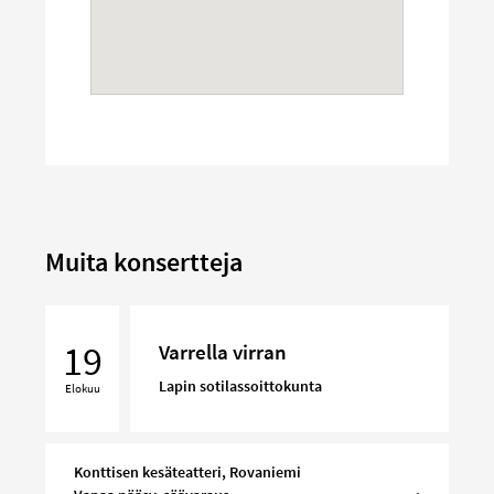
Muita konsertteja
Varrella
virran
19
Varrella virran
Lapin sotilassoittokunta
Elokuu
Konttisen kesäteatteri, Rovaniemi