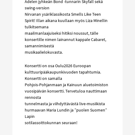
Adelen jyhkeän Bond -tunnarin Skyfall sekä
swing-version
Nirvanan ysäriklassikosta Smells Like Teen
Spirit! Illan aikana kuullaan myös Liza Minellin
tulkitsemana
maailmanlaajuiseksi hitiksi noussut, tälle
konsertille nimen lainannut kappale Cabaret,
samannimisestä
musikaalielokuvasta.
Konsertti on osa Oulu2026 Euroopan
kulttuuripääkaupunkivuoden tapahtumia.
Konsertti on samalla
Pohjois-Pohjanmaan ja Kainuun aluetoimiston
vuosipäivän konsertti. Tervetuloa nauttimaan
rennosta
tunnelmasta ja viihdyttävästä live-musiikista
hurmaavan Maria Lundin ja ”puolen Suomen”
Lapin
sotilassoittokunnan seuraan!