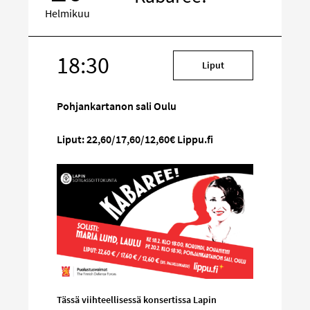
Helmikuu
18:30
Kohde
Liput
sosiaalisessa
mediassa
Pohjankartanon sali Oulu
Liput: 22,60/17,60/12,60€ Lippu.fi
Tässä viihteellisessä konsertissa Lapin