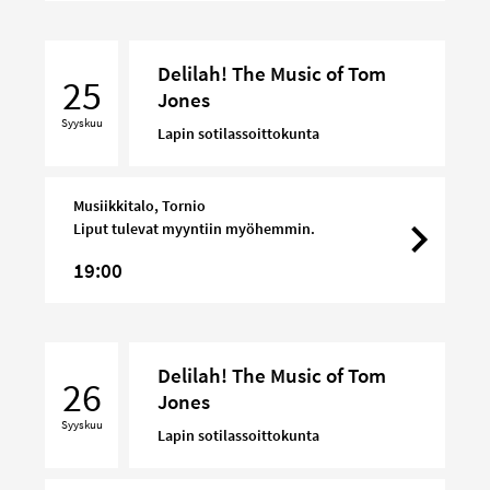
Delilah!
Delilah! The Music of Tom
The
25
Jones
Music
Syyskuu
of
Lapin sotilassoittokunta
Tom
Jones
Musiikkitalo, Tornio
Liput tulevat myyntiin myöhemmin.
19:00
Delilah!
Delilah! The Music of Tom
The
26
Jones
Music
Syyskuu
of
Lapin sotilassoittokunta
Tom
Jones