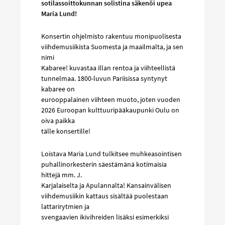
sotilassoittokunnan solistina säkenöi upea
Maria Lund!
Konsertin ohjelmisto rakentuu monipuolisesta
viihdemusiikista Suomesta ja maailmalta, ja sen
nimi
Kabaree! kuvastaa illan rentoa ja viihteellistä
tunnelmaa. 1800-luvun Pariisissa syntynyt
kabaree on
eurooppalainen viihteen muoto, joten vuoden
2026 Euroopan kulttuuripääkaupunki Oulu on
oiva paikka
tälle konsertille!
Loistava Maria Lund tulkitsee muhkeasointisen
puhallinorkesterin säestämänä kotimaisia
hittejä mm. J.
Karjalaiselta ja Apulannalta! Kansainvälisen
viihdemusiikin kattaus sisältää puolestaan
lattarirytmien ja
svengaavien ikivihreiden lisäksi esimerkiksi