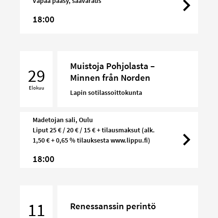
Vapaa pääsy, säävaraus
18:00
Muistoja
Muistoja Pohjolasta –
Pohjolasta
29
Minnen från Norden
–
Elokuu
Minnen
Lapin sotilassoittokunta
från
Norden
Madetojan sali, Oulu
Liput 25 € / 20 € / 15 € + tilausmaksut (alk.
1,50 € + 0,65 % tilauksesta www.lippu.fi)
18:00
Renessanssin
perintö
11
Renessanssin perintö