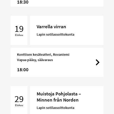
18:30
Varrella
virran
19
Varrella virran
Lapin sotilassoittokunta
Elokuu
Konttisen kesäteatteri, Rovaniemi
Vapaa pääsy, säävaraus
18:00
Muistoja
Muistoja Pohjolasta –
Pohjolasta
29
Minnen från Norden
–
Elokuu
Minnen
Lapin sotilassoittokunta
från