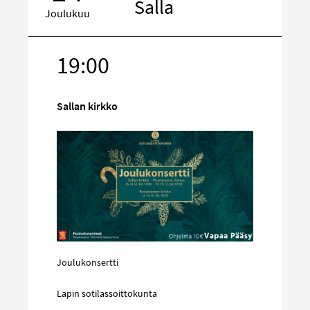
Salla
Joulukuu
19:00
Kohde
sosiaalisess
mediassa
Sallan kirkko
Joulukonsertti
Lapin sotilassoittokunta