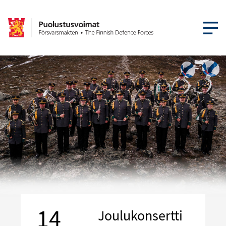
AVAA VA
14
Joulukonsertti