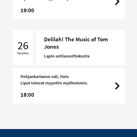
19:00
Delilah!
Delilah! The Music of Tom
The
26
Jones
Music
Syyskuu
of
Lapin sotilassoittokunta
Tom
Jones
Pohjankartanon sali, Oulu
Liput tulevat myyntiin myöhemmin.
18:00