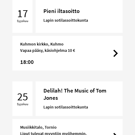
Pieni
iltasoitto
17
Pieni iltasoitto
Lapin sotilassoittokunta
Syyskuu
Kuhmon kirkko, Kuhmo
Vapaa pääsy, käsiohjelma 10 €
18:00
Delilah!
Delilah! The Music of Tom
The
25
Jones
Music
Syyskuu
of
Lapin sotilassoittokunta
Tom
Jones
Musiikkitalo, Tornio
Liput tulevat myyntiin myöhemmin.