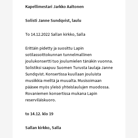
Kapellimestari Jarkko Aaltonen
Solisti Janne Sundqvist, laulu
To 14.12.2022 Sallan kirkko, Salla
Erittäin pidetty ja suosittu Lapin
sotilassoittokunnan tunnelmallinen
joulukonsertti tuo joulumielen tänäkin vuonna.
Solistiksi saapuu Suomen Turusta laulaja Janne
Sundqvist. Konsertissa kuullaan jouluista
musiikkia meiltä ja muualta. Musisoimaan
pääsee myös yleisö yhteislaulujen muodossa.
Rovaniemen konsertissa mukana Lapin
reserviläiskuoro.
to 14.12. klo 19
Sallan kirkko, Salla