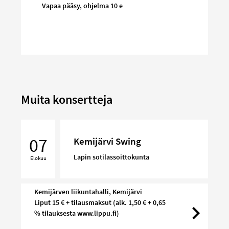
Vapaa pääsy, ohjelma 10 e
Muita konsertteja
Kemijärvi
Swing
07
Kemijärvi Swing
Lapin sotilassoittokunta
Elokuu
Kemijärven liikuntahalli, Kemijärvi
Liput 15 € + tilausmaksut (alk. 1,50 € + 0,65
% tilauksesta www.lippu.fi)