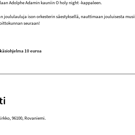
llaan Adolphe Adamin kauniin O holy night -kappaleen.
n joululauluja ison orkesterin säestyksellä, nauttimaan jouluisesta mus
soittokunnan seuraan!
 käsiohjelma 10 euroa
ti
irkko
,
96100
,
Rovaniemi
.