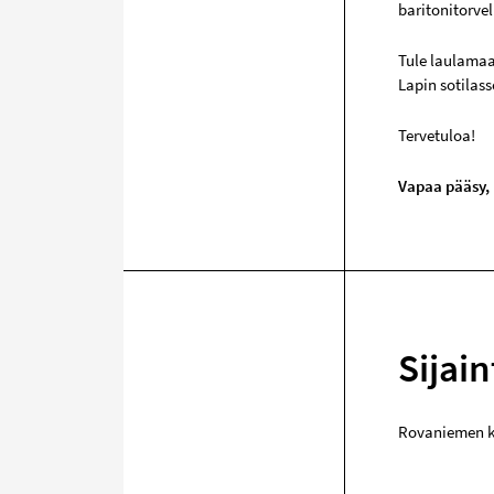
baritonitorve
Tule laulamaa
Lapin sotilas
Tervetuloa!
Vapaa pääsy,
Sijain
Rovaniemen k