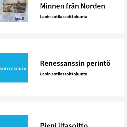
Minnen från Norden
Lapin sotilassoittokunta
Renessanssin perintö
Lapin sotilassoittokunta
Pieni iltasoitto