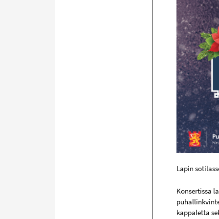
Lapin sotilas
Konsertissa l
puhallinkvint
kappaletta se