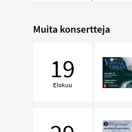
Muita konsertteja
Varrella
virran
19
Elokuu
Muistoja
Pohjolasta
–