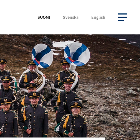
SUOMI
Svenska
English
AVAA VALIKKO