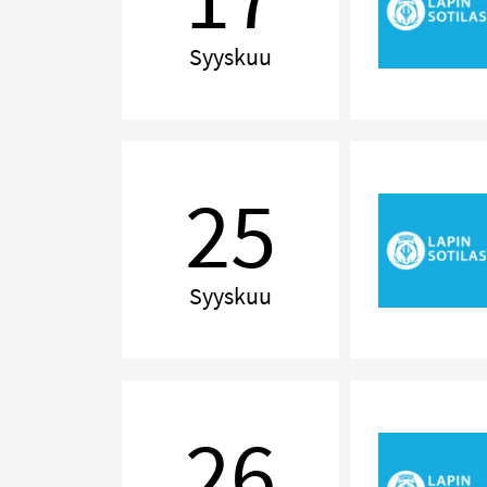
Syyskuu
Delilah!
The
25
Music
of
Tom
Jones
Syyskuu
Delilah!
The
26
Music
of