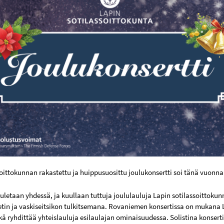
soittokunnan rakastettu ja huippusuosittu joulukonsertti soi tänä vuonna
auletaan yhdessä, ja kuullaan tuttuja joululauluja Lapin sotilassoittoku
etin ja vaskiseitsikon tulkitsemana. Rovaniemen konsertissa on mukana L
kä ryhdittää yhteislauluja esilaulajan ominaisuudessa. Solistina konsert