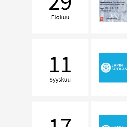
29
Minnen
från
Norden
Elokuu
Renessanssin
perintö
11
Syyskuu
Pieni
iltasoitto
17