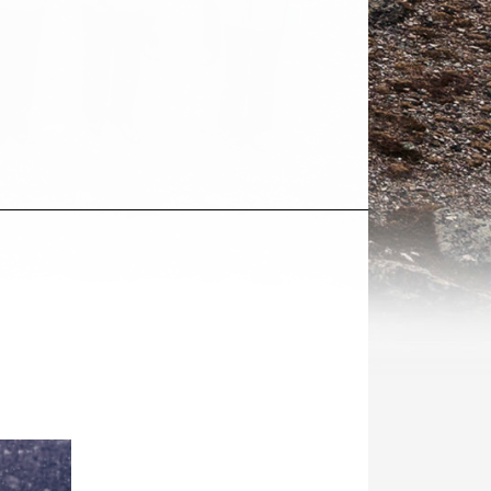
Kohde
sosiaalisessa
mediassa