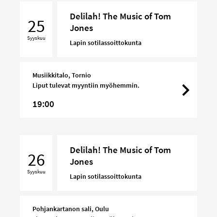
Delilah!
Delilah! The Music of Tom
The
25
Jones
Music
Syyskuu
of
Lapin sotilassoittokunta
Tom
Jones
Musiikkitalo, Tornio
Liput tulevat myyntiin myöhemmin.
19:00
Delilah!
Delilah! The Music of Tom
The
26
Jones
Music
Syyskuu
of
Lapin sotilassoittokunta
Tom
Jones
Pohjankartanon sali, Oulu