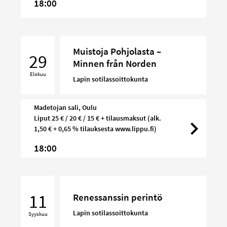
18:00
Muistoja
Muistoja Pohjolasta –
Pohjolasta
29
Minnen från Norden
–
Elokuu
Minnen
Lapin sotilassoittokunta
från
Norden
Madetojan sali, Oulu
Liput 25 € / 20 € / 15 € + tilausmaksut (alk.
1,50 € + 0,65 % tilauksesta www.lippu.fi)
18:00
Renessanssin
perintö
11
Renessanssin perintö
Lapin sotilassoittokunta
Syyskuu