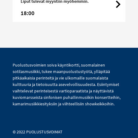
Liput tulevat myyntiin myöhemmin.
18:00
Puolustusvoimien soiva käyntikortti, suomalainen
sotilasmusiikki, tukee maanpuolustustyötä, ylläpitää
pitkäaikaisia perinteitä ja vie ulkomaille suomalaista
kulttuuria ja tietoisuutta asevelvollisuudesta. Esiintymiset
vaihtelevat perinteisestä vartioparaatista ja näyttävistä
kuviomarsseista sinfonisen puhallinmusiikin konsertteihin,
kamarimusiikkiesityksiin ja viihteellisiin showkeikkoihin.
© 2022 PUOLUSTUSVOIMAT