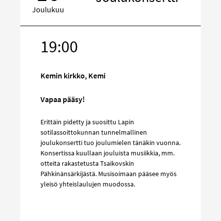
Joulukuu
19:00
Kohde
sosiaalisess
mediassa
Kemin kirkko, Kemi
Vapaa pääsy!
Erittäin pidetty ja suosittu Lapin
sotilassoittokunnan tunnelmallinen
joulukonsertti tuo joulumielen tänäkin vuonna.
Konsertissa kuullaan jouluista musiikkia, mm.
otteita rakastetusta Tsaikovskin
Pähkinänsärkijästä. Musisoimaan pääsee myös
yleisö yhteislaulujen muodossa.