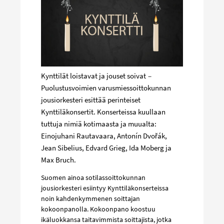
Kynttilät loistavat ja jouset soivat
–
Puolustusvoimien varusmiessoittokunnan
jousiorkesteri esittää perinteiset
Kynttiläkonsertit. Konserteissa kuullaan
tuttuja nimiä kotimaasta ja muualta:
Einojuhani Rautavaara, Antonín Dvořák,
Jean Sibelius, Edvard Grieg, Ida Moberg ja
Max Bruch.
Suomen ainoa sotilassoittokunnan
jousiorkesteri esiintyy Kynttiläkonserteissa
noin kahdenkymmenen soittajan
kokoonpanolla. Kokoonpano koostuu
ikäluokkansa taitavimmista soittajista, jotka