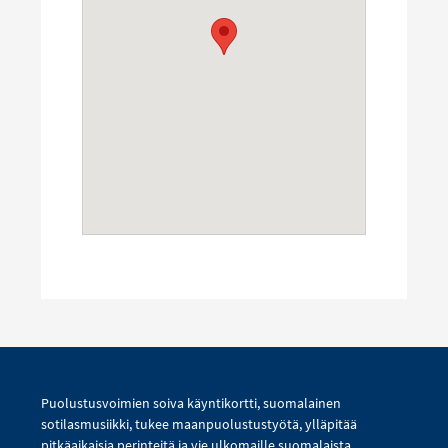
Puolustusvoimien soiva käyntikortti, suomalainen
sotilasmusiikki, tukee maanpuolustustyötä, ylläpitää
pitkäaikaisia perinteitä ja vie ulkomaille suomalaista