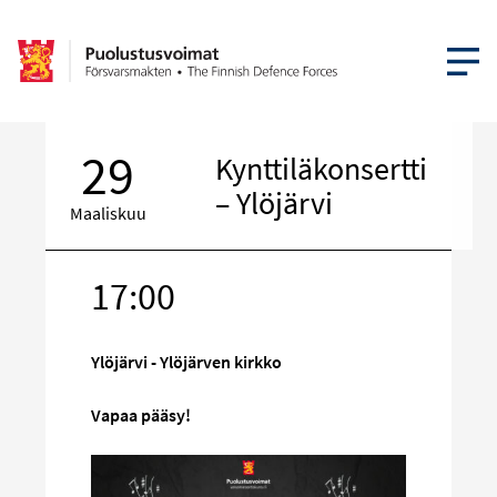
AVAA VA
29
Kynttiläkonsertti
– Ylöjärvi
Maaliskuu
17:00
Kohde
sosiaalisess
mediassa
Ylöjärvi - Ylöjärven kirkko
Vapaa pääsy!