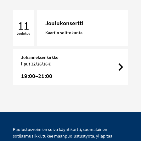
Joulukonsertti
11
Joulukonsertti
Kaartin soittokunta
Joulukuu
Johanneksenkirkko
liput 32/26/16 €
19:00–21:00
Puolustusvoimien soiva käyntikortti, suomalainen
sotilasmusiikki, tukee maanpuolustustyötä, ylläpitää