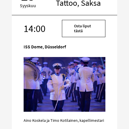
Tattoo, Saksa
Syyskuu
Kohde
14:00
Osta liput
sosiaalisessa
tästä
mediassa
ISS Dome, Düsseldorf
Aino Koskela ja Timo Kotilainen, kapellimestari