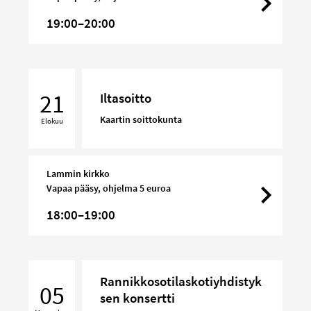
19:00–20:00
Iltasoitto
21
Iltasoitto
Kaartin soittokunta
Elokuu
Lammin kirkko
Vapaa pääsy, ohjelma 5 euroa
18:00–19:00
Rannikkosotilaskotiyhdistyksen
Rannikkosotilaskotiyhdistyk
konsertti
05
sen konsertti