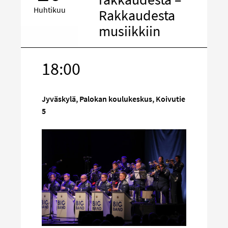
Huhtikuu
Rakkaudesta
musiikkiin
18:00
Kohde
sosiaalisess
mediassa
Jyväskylä, Palokan koulukeskus, Koivutie
5