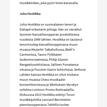
musiikkivideo, joka pyöri Voice-kanavalla.
Juha Hostikka:
Juha Hostikka on suomalainen tenori ja
Dallapé-orkesterin johtaja. Hän on vieraillut
Suomen Kansallisoopperan produktioissa
vuodesta 1999 lähtien. Hostikka on laulanut
tenorirooleja Kansallisoopperassa muun
muassa Mozartin Taikahuilussa, Bizét’n
Carmenissa, Tauno Pylkkäsen
Sudenmorsiamessa, Philip Glassin
Rangaistussiirtolassa, Sallisen Punaisessa
viivassa ja Puccinin Gianni Schicchissä. Sinfonia
Lahden kanssa Hostikka on ollut mukana
muun muassa Chess-musikaalin
konserttiversiossa ja Sibeliuksen Myrskyn
solistina Lontoon Proms-festivaaleilla.
Elokuussa 2013 Hostikka esiintyi Turun
musiikkijuhlilla Leonard Bernsteinin
pienoisoopperassa Tahitilla tuulee.