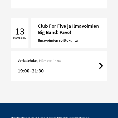
Club
Club For Five ja Ilmavoimien
For
13
Big Band: Pave!
Five
Marraskuu
ja
Ilmavoimien soittokunta
Ilmavoimien
Big
Band:
Verkatehdas, Hämeenlinna
Pave!
19:00–21:30
Puolustusvoimien soiva käyntikortti, suomalainen