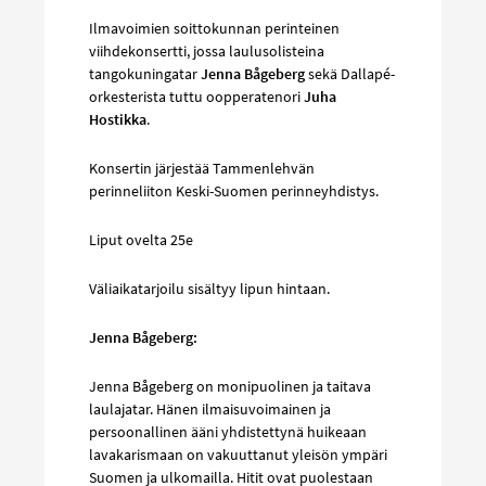
Ilmavoimien soittokunnan perinteinen
viihdekonsertti, jossa laulusolisteina
tangokuningatar
Jenna Bågeberg
sekä Dallapé-
orkesterista tuttu oopperatenori
Juha
Hostikka
.
Konsertin järjestää Tammenlehvän
perinneliiton Keski-Suomen perinneyhdistys.
Liput ovelta 25e
Väliaikatarjoilu sisältyy lipun hintaan.
Jenna Bågeberg:
Jenna Bågeberg on monipuolinen ja taitava
laulajatar. Hänen ilmaisuvoimainen ja
persoonallinen ääni yhdistettynä huikeaan
lavakarismaan on vakuuttanut yleisön ympäri
Suomen ja ulkomailla. Hitit ovat puolestaan