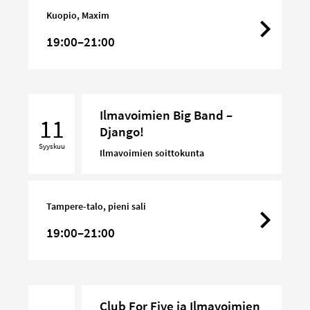
Kuopio, Maxim
19:00–21:00
Ilmavoimien
Ilmavoimien Big Band –
Big
11
Django!
Band
Syyskuu
–
Ilmavoimien soittokunta
Django!
Tampere-talo, pieni sali
19:00–21:00
Club
Club For Five ja Ilmavoimien
For