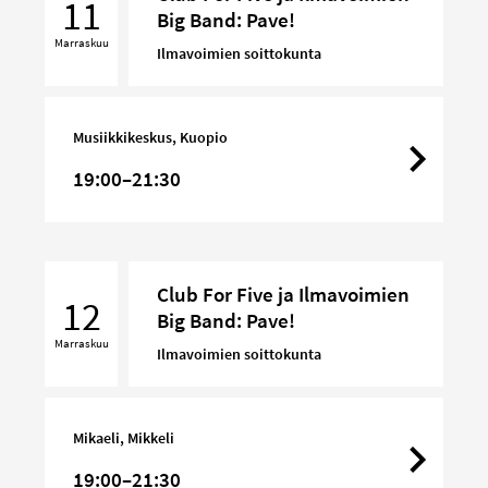
11
Big Band: Pave!
Five
Marraskuu
ja
Ilmavoimien soittokunta
Ilmavoimien
Big
Band:
Musiikkikeskus, Kuopio
Pave!
19:00–21:30
Club
Club For Five ja Ilmavoimien
For
12
Big Band: Pave!
Five
Marraskuu
ja
Ilmavoimien soittokunta
Ilmavoimien
Big
Band:
Mikaeli, Mikkeli
Pave!
19:00–21:30