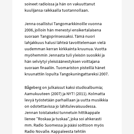
soineet radioissa ja hän on vakuuttanut
kuulijansa raikkaalla tuotannollaan.
Jenna osallistui Tangomarkkinoille vuonna
2006, jolloin hän menestyi ensikertalaisena
suoraan Tangoprinsessaksi. Tämä nuori
lahjakkuus halusi lähteä tavoittelemaan vielä
uudemman kerran kirkkainta kruunua. Vuotta
myöhemmin Jennasta tuli yleisön suosikki ja
hän selviytyi yleisöäänestyksen voittajana
suoraan finaaliin. Tuomariston pisteillä hänet
kruunattiin lopulta Tangokuningattareksi 2007.
Bågeberg on julkaissut kaksi studioalbumia;
Aamukuuteen (2007) ja NYT! (2011). Kolmatta
levyä työstetään parhaillaan ja uutta musiikkia
on odotettavissa jo lähitulevaisuudessa.
Jennan toistaiseksi tunnetuin hittikappale
lienee ”Roskaa ja tuskaa”, joka soi ahkerasti
mm. Radio Suomessa ja pääsi soittoon myös
Radio Novalle. Kappaleesta tehtiin