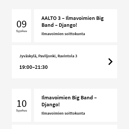
AALTO
AALTO 3 – Ilmavoimien Big
3
09
Band – Django!
–
Syyskuu
Ilmavoimien
Ilmavoimien soittokunta
Big
Band
–
Jyväskylä, Paviljonki, Ravintola 3
Django!
19:00–21:30
Ilmavoimien
Ilmavoimien Big Band –
Big
10
Django!
Band
Syyskuu
–
Ilmavoimien soittokunta
Django!