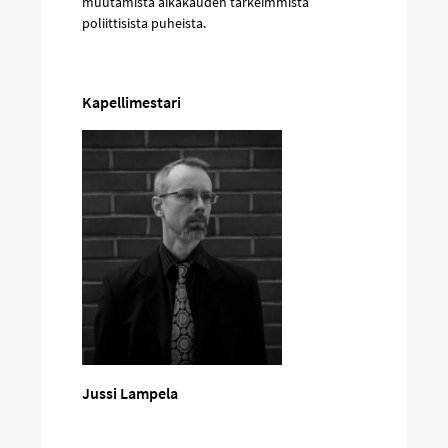
muutamista aikakauden tärkeimmistä
poliittisista puheista.
Kapellimestari
Jussi Lampela