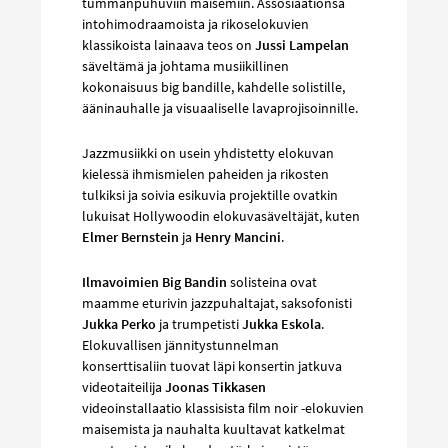
tummanpuhuviin maisemiin. Assosiaationsa
intohimodraamoista ja rikoselokuvien
klassikoista lainaava teos on
Jussi Lampelan
säveltämä ja johtama musiikillinen
kokonaisuus big bandille, kahdelle solistille,
ääninauhalle ja visuaaliselle lavaprojisoinnille.
Jazzmusiikki on usein yhdistetty elokuvan
kielessä ihmismielen paheiden ja rikosten
tulkiksi ja soivia esikuvia projektille ovatkin
lukuisat Hollywoodin elokuvasäveltäjät, kuten
Elmer Bernstein
ja
Henry Mancini
.
Ilmavoimien Big Bandin
solisteina ovat
maamme eturivin jazzpuhaltajat, saksofonisti
Jukka Perko
ja trumpetisti
Jukka Eskola
.
Elokuvallisen jännitystunnelman
konserttisaliin tuovat läpi konsertin jatkuva
videotaiteilija
Joonas Tikkasen
videoinstallaatio klassisista film noir -elokuvien
maisemista ja nauhalta kuultavat katkelmat