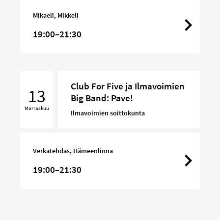
Band:
Mikaeli, Mikkeli
Pave!
19:00–21:30
Club
Club For Five ja Ilmavoimien
For
13
Big Band: Pave!
Five
Marraskuu
ja
Ilmavoimien soittokunta
Ilmavoimien
Big
Band:
Verkatehdas, Hämeenlinna
Pave!
19:00–21:30