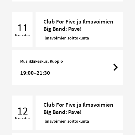
Club
Club For Five ja Ilmavoimien
For
11
Big Band: Pave!
Five
Marraskuu
ja
Ilmavoimien soittokunta
Ilmavoimien
Big
Band:
Musiikkikeskus, Kuopio
Pave!
19:00–21:30
Club
Club For Five ja Ilmavoimien
For
12
Big Band: Pave!
Five
Marraskuu
ja
Ilmavoimien soittokunta
Ilmavoimien
Big