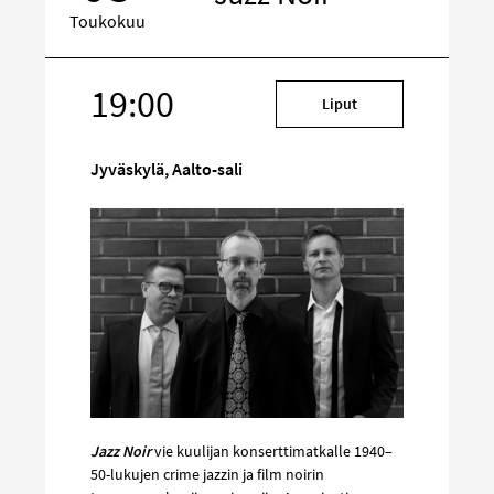
Toukokuu
19:00
Kohde
Liput
sosiaalisessa
mediassa
Jyväskylä, Aalto-sali
Jazz Noir
vie kuulijan konserttimatkalle 1940–
50-lukujen crime jazzin ja film noirin