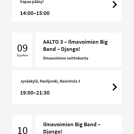
Vapaa pääsy!
14:00–15:00
AALTO
AALTO 3 – Ilmavoimien Big
3
09
Band – Django!
–
Syyskuu
Ilmavoimien
Ilmavoimien soittokunta
Big
Band
–
Jyväskylä, Paviljonki, Ravintola 3
Django!
19:00–21:30
Ilmavoimien
Ilmavoimien Big Band –
Big
10
Django!
Band