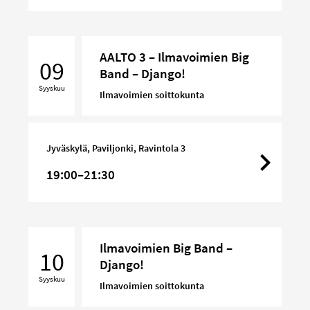
AALTO
AALTO 3 – Ilmavoimien Big
3
09
Band – Django!
–
Syyskuu
Ilmavoimien
Ilmavoimien soittokunta
Big
Band
–
Jyväskylä, Paviljonki, Ravintola 3
Django!
19:00–21:30
Ilmavoimien
Ilmavoimien Big Band –
Big
10
Django!
Band
Syyskuu
–
Ilmavoimien soittokunta
Django!