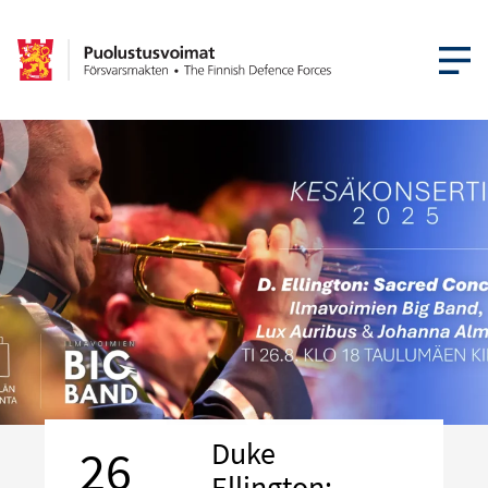
AVAA VA
Duke
26
Ellington: