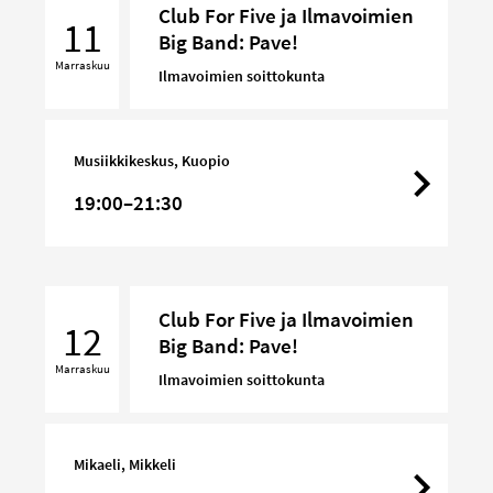
Club For Five ja Ilmavoimien
For
11
Big Band: Pave!
Five
Marraskuu
ja
Ilmavoimien soittokunta
Ilmavoimien
Big
Band:
Musiikkikeskus, Kuopio
Pave!
19:00–21:30
Club
Club For Five ja Ilmavoimien
For
12
Big Band: Pave!
Five
Marraskuu
ja
Ilmavoimien soittokunta
Ilmavoimien
Big
Band:
Mikaeli, Mikkeli
Pave!