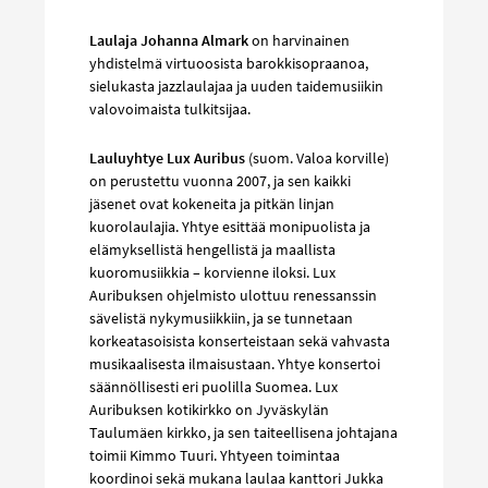
Laulaja Johanna Almark
on harvinainen
yhdistelmä virtuoosista barokkisopraanoa,
sielukasta jazzlaulajaa ja uuden taidemusiikin
valovoimaista tulkitsijaa.
Lauluyhtye Lux Auribus
(suom. Valoa korville)
on perustettu vuonna 2007, ja sen kaikki
jäsenet ovat kokeneita ja pitkän linjan
kuorolaulajia. Yhtye esittää monipuolista ja
elämyksellistä hengellistä ja maallista
kuoromusiikkia – korvienne iloksi. Lux
Auribuksen ohjelmisto ulottuu renessanssin
sävelistä nykymusiikkiin, ja se tunnetaan
korkeatasoisista konserteistaan sekä vahvasta
musikaalisesta ilmaisustaan. Yhtye konsertoi
säännöllisesti eri puolilla Suomea. Lux
Auribuksen kotikirkko on Jyväskylän
Taulumäen kirkko, ja sen taiteellisena johtajana
toimii Kimmo Tuuri. Yhtyeen toimintaa
koordinoi sekä mukana laulaa kanttori Jukka