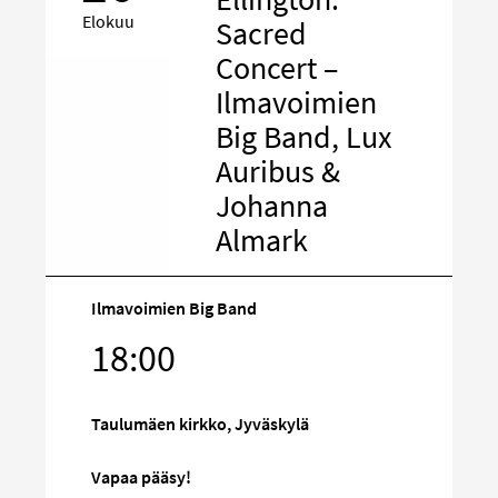
Elokuu
Sacred
Concert –
Ilmavoimien
Big Band, Lux
Auribus &
Johanna
Almark
Ilmavoimien Big Band
Kohde
18:00
sosiaalisess
mediassa
Taulumäen kirkko, Jyväskylä
Vapaa pääsy!