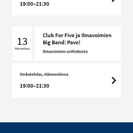
19:00–21:30
Club
Club For Five ja Ilmavoimien
For
13
Big Band: Pave!
Five
Marraskuu
ja
Ilmavoimien soittokunta
Ilmavoimien
Big
Band:
Verkatehdas, Hämeenlinna
Pave!
19:00–21:30