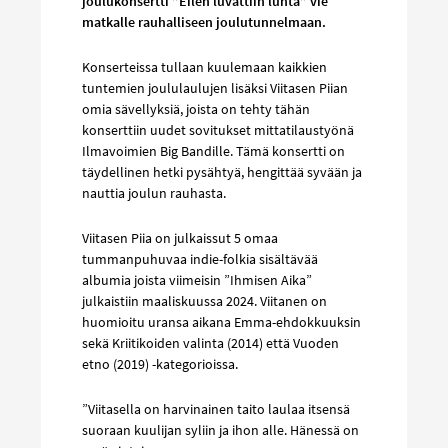
joulukonsertti ”Eilen luvattiin lunta” vie
matkalle rauhalliseen joulutunnelmaan.
Konserteissa tullaan kuulemaan kaikkien
tuntemien joululaulujen lisäksi Viitasen Piian
omia sävellyksiä, joista on tehty tähän
konserttiin uudet sovitukset mittatilaustyönä
Ilmavoimien Big Bandille. Tämä konsertti on
täydellinen hetki pysähtyä, hengittää syvään ja
nauttia joulun rauhasta.
Viitasen Piia on julkaissut 5 omaa
tummanpuhuvaa indie-folkia sisältävää
albumia joista viimeisin ”Ihmisen Aika”
julkaistiin maaliskuussa 2024. Viitanen on
huomioitu uransa aikana Emma-ehdokkuuksin
sekä Kriitikoiden valinta (2014) että Vuoden
etno (2019) -kategorioissa.
”Viitasella on harvinainen taito laulaa itsensä
suoraan kuulijan syliin ja ihon alle. Hänessä on