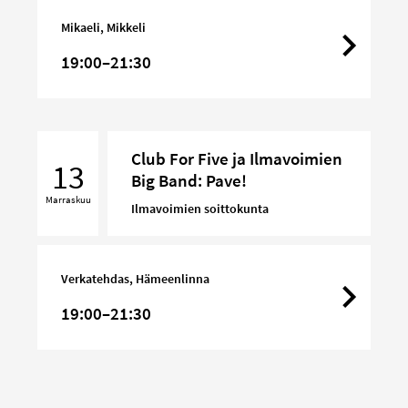
Band:
Mikaeli, Mikkeli
Pave!
19:00–21:30
Club
Club For Five ja Ilmavoimien
For
13
Big Band: Pave!
Five
Marraskuu
ja
Ilmavoimien soittokunta
Ilmavoimien
Big
Band:
Verkatehdas, Hämeenlinna
Pave!
19:00–21:30