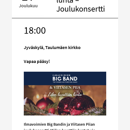
Joulukuu
Joulukonsertti
18:00
Kohde
sosiaalisess
mediassa
Jyväskylä, Taulumäen kirkko
Vapaa pääsy!
Ilmavoimien Big Bandin ja Viitasen Piian