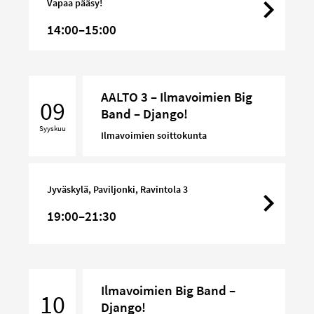
Vapaa pääsy!
14:00–15:00
AALTO
AALTO 3 – Ilmavoimien Big
3
09
Band – Django!
–
Syyskuu
Ilmavoimien
Ilmavoimien soittokunta
Big
Band
–
Jyväskylä, Paviljonki, Ravintola 3
Django!
19:00–21:30
Ilmavoimien
Ilmavoimien Big Band –
Big
10
Django!
Band