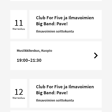
Club
Club For Five ja Ilmavoimien
For
11
Big Band: Pave!
Five
Marraskuu
ja
Ilmavoimien soittokunta
Ilmavoimien
Big
Band:
Musiikkikeskus, Kuopio
Pave!
19:00–21:30
Club
Club For Five ja Ilmavoimien
For
12
Big Band: Pave!
Five
Marraskuu
ja
Ilmavoimien soittokunta
Ilmavoimien
Big