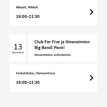
Band:
Mikaeli, Mikkeli
Pave!
19:00–21:30
Club
Club For Five ja Ilmavoimien
For
13
Big Band: Pave!
Five
Marraskuu
ja
Ilmavoimien soittokunta
Ilmavoimien
Big
Band:
Verkatehdas, Hämeenlinna
Pave!
19:00–21:30