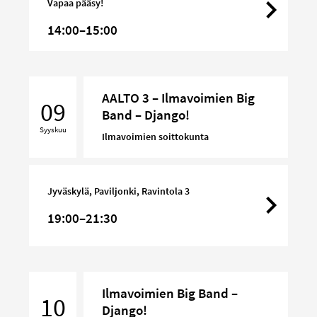
Vapaa pääsy!
14:00–15:00
AALTO
AALTO 3 – Ilmavoimien Big
3
09
Band – Django!
–
Syyskuu
Ilmavoimien
Ilmavoimien soittokunta
Big
Band
–
Jyväskylä, Paviljonki, Ravintola 3
Django!
19:00–21:30
Ilmavoimien
Ilmavoimien Big Band –
Big
10
Django!
Band