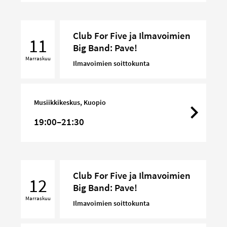
Club
Club For Five ja Ilmavoimien
For
11
Big Band: Pave!
Five
Marraskuu
ja
Ilmavoimien soittokunta
Ilmavoimien
Big
Band:
Musiikkikeskus, Kuopio
Pave!
19:00–21:30
Club
Club For Five ja Ilmavoimien
For
12
Big Band: Pave!
Five
Marraskuu
ja
Ilmavoimien soittokunta
Ilmavoimien
Big