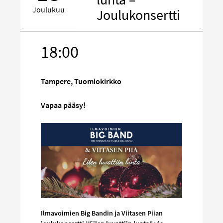
Joulukuu
Joulukonsertti
18:00
Kohde
sosiaalisess
mediassa
Tampere, Tuomiokirkko
Vapaa pääsy!
Ilmavoimien Big Bandin ja Viitasen Piian