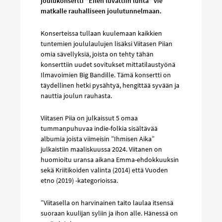
joulukonsertti ”Eilen luvattiin lunta” vie
matkalle rauhalliseen joulutunnelmaan.
Konserteissa tullaan kuulemaan kaikkien
tuntemien joululaulujen lisäksi Viitasen Piian
omia sävellyksiä, joista on tehty tähän
konserttiin uudet sovitukset mittatilaustyönä
Ilmavoimien Big Bandille. Tämä konsertti on
täydellinen hetki pysähtyä, hengittää syvään ja
nauttia joulun rauhasta.
Viitasen Piia on julkaissut 5 omaa
tummanpuhuvaa indie-folkia sisältävää
albumia joista viimeisin ”Ihmisen Aika”
julkaistiin maaliskuussa 2024. Viitanen on
huomioitu uransa aikana Emma-ehdokkuuksin
sekä Kriitikoiden valinta (2014) että Vuoden
etno (2019) -kategorioissa.
”Viitasella on harvinainen taito laulaa itsensä
suoraan kuulijan syliin ja ihon alle. Hänessä on