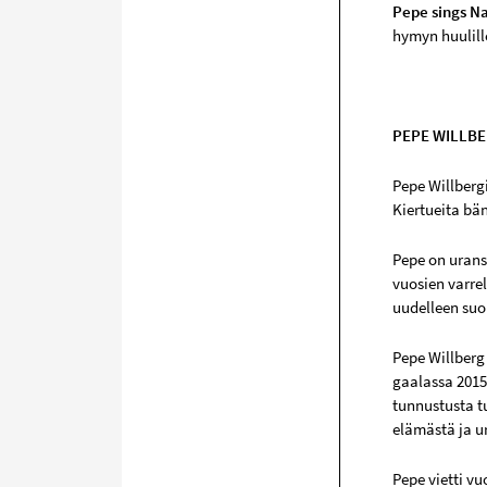
Pepe sings Na
hymyn huulill
PEPE WILLB
Pepe Willbergi
Kiertueita bä
Pepe on uransa
vuosien varre
uudelleen suo
Pepe Willberg
gaalassa 2015
tunnustusta t
elämästä ja u
Pepe vietti v