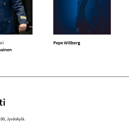
ri
Pepe Willberg
nainen
ti
100
,
Jyväskylä
.