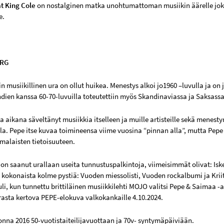
t King Cole
on nostalginen matka unohtumattoman musiikin äärelle jok
e.
ERG
n musiikillinen ura on ollut huikea. Menestys alkoi jo1960 –luvulla ja on j
ndien kanssa 60-70-luvuilla toteutettiin myös Skandinaviassa ja Saksassa
 aikana säveltänyt musiikkia itselleen ja muille artisteille sekä menesty
lla. Pepe itse kuvaa toimineensa viime vuosina “pinnan alla”, mutta Pep
malaisten tietoisuuteen.
 on saanut urallaan useita tunnustuspalkintoja, viimeisimmät olivat: Is
 kokonaista kolme pystiä: Vuoden miessolisti, Vuoden rockalbumi ja Kriit
uli, kun tunnettu brittiläinen musiikkilehti MOJO valitsi Pepe & Saimaa -
rasta kertova PEPE-elokuva valkokankaille 4.10.2024.
uonna 2016 50-vuotistaiteilijavuottaan ja 70v- syntymäpäiviään.