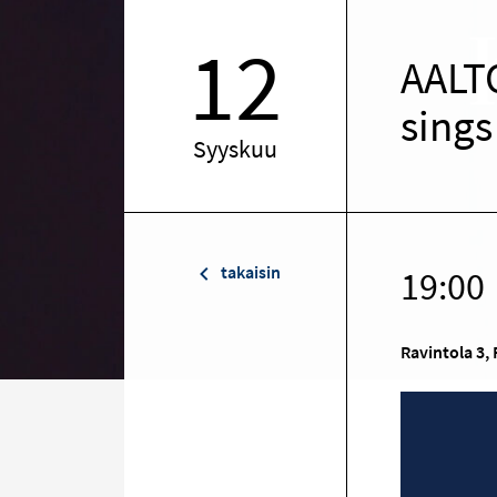
12
AALTO
sings
Syyskuu
takaisin
19:00
Ravintola 3, 