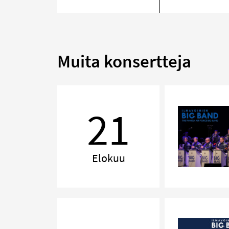
Muita konsertteja
MIL-
Espa
21
Elokuu
AALTO
3
–