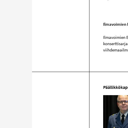
Ilmavoimien 
Ilmavoimien B
konserttisarja
viihdemaailma
Päällikkökap