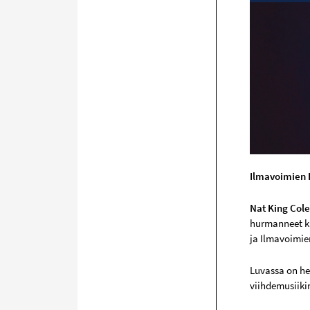
Ilmavoimien B
Nat King Cole
hurmanneet ku
ja Ilmavoimie
Luvassa on her
viihdemusiiki