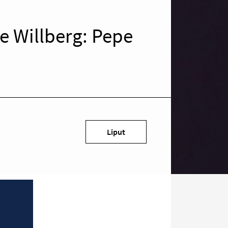
e Willberg: Pepe
Kohde
Liput
sosiaalisessa
mediassa