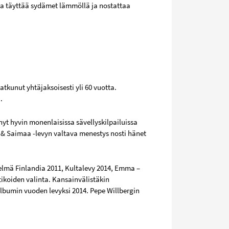
a täyttää sydämet lämmöllä ja nostattaa
atkunut yhtäjaksoisesti yli 60 vuotta.
.
nyt hyvin monenlaisissa sävellyskilpailuissa
e & Saimaa -levyn valtava menestys nosti hänet
kelmä Finlandia 2011, Kultalevy 2014, Emma –
ikoiden valinta. Kansainvälistäkin
albumin vuoden levyksi 2014. Pepe Willbergin