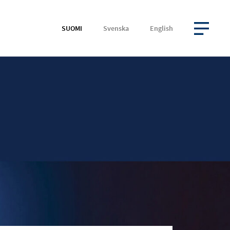
SUOMI
Svenska
English
AVAA VALIKKO