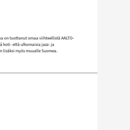
ka on tuottanut omaa viihteellistä AALTO-
 koti- että ulkomaisia jazz- ja
in lisäksi myös muualle Suomea.