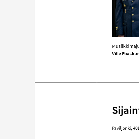
Musiikkimaju
Ville Paakku
Sijain
Paviljonki
,
40