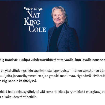
ig Band vie kuulijat viihdemusiikin tähtitaivaalle, kun lavalle nousee
on yksi viihdemusiikin suurimmista legendoista – hänen samettinen ää
ulijoita jo vuosikymmenien ajan ympäri maailmaa. Nyt nämä ikivihreät
n Big Bandin käsittelyssä.
kkiä balladeja, sykähdyttävää romantiikkaa ja rytmikästä energiaa, jotka
n aikakauden tähtihetkiin.