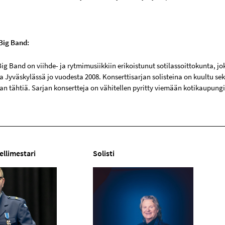
Big Band:
ig Band on viihde- ja rytmimusiikkiin erikoistunut sotilassoittokunta, jo
a Jyväskylässä jo vuodesta 2008. Konserttisarjan solisteina on kuultu sekä
n tähtiä. Sarjan konsertteja on vähitellen pyritty viemään kotikaupung
ellimestari
Solisti