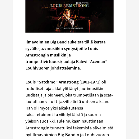
Ilmavoimien Big Band sukeltaa tällä kertaa
syvälle jazzmusiikin syntysijoille Louis
Armstrongin musiikin ja
trumpettivirtuoosi/laulaja Kalevi ”Aceman”
Louhivuoren johdattelemina.
Louis ”Satchmo” Armstrong
(1901-1971) oli
rodulliset raja-aidat ylittänyt juurimusiikin
uudistaja ja pioneeri, joka trumpetillaan ja scat-
laulullaan viitoitti jazzille tietä uuteen aikaan.
Hän oli myös yksi aikakautensa
rakastetuimmista viihdyttäjistä ja suuren
yleisön suosikki. Tule mukaan nauttimaan
ngin tunnetuiksi tekemistä sävelmistä
Armstro
nyt Ilmavoimien Big Bandin ja Louhivuoren