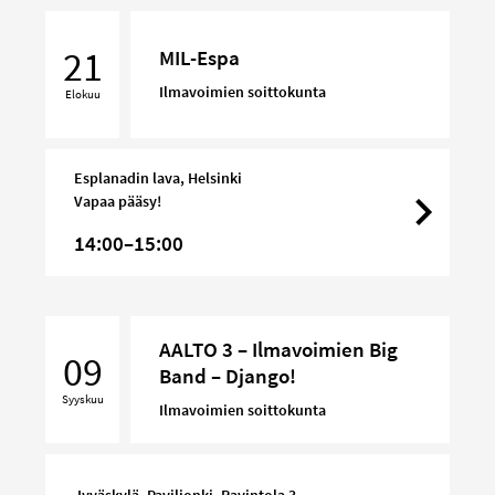
MIL-
Espa
21
MIL-Espa
Ilmavoimien soittokunta
Elokuu
Esplanadin lava, Helsinki
Vapaa pääsy!
14:00–15:00
AALTO
AALTO 3 – Ilmavoimien Big
3
09
Band – Django!
–
Syyskuu
Ilmavoimien
Ilmavoimien soittokunta
Big
Band
–
Jyväskylä, Paviljonki, Ravintola 3