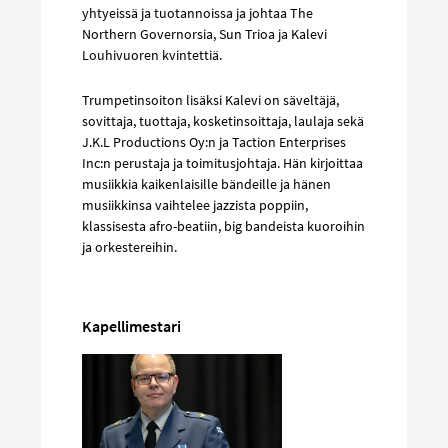
yhtyeissä ja tuotannoissa ja johtaa The
Northern Governorsia, Sun Trioa ja Kalevi
Louhivuoren kvintettiä.
Trumpetinsoiton lisäksi Kalevi on säveltäjä,
sovittaja, tuottaja, kosketinsoittaja, laulaja sekä
J.K.L Productions Oy:n ja Taction Enterprises
Inc:n perustaja ja toimitusjohtaja. Hän kirjoittaa
musiikkia kaikenlaisille bändeille ja hänen
musiikkinsa vaihtelee jazzista poppiin,
klassisesta afro-beatiin, big bandeista kuoroihin
ja orkestereihin.
Kapellimestari