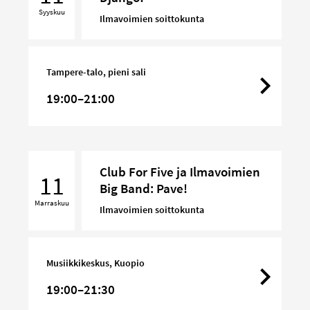
Band
Syyskuu
–
Ilmavoimien soittokunta
Django!
Tampere-talo, pieni sali
19:00–21:00
Club
Club For Five ja Ilmavoimien
For
11
Big Band: Pave!
Five
Marraskuu
ja
Ilmavoimien soittokunta
Ilmavoimien
Big
Band:
Musiikkikeskus, Kuopio
Pave!
19:00–21:30