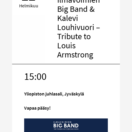
Helmikuu
Big Band &
Kalevi
Louhivuori –
Tribute to
Louis
Armstrong
15:00
Kohde
sosiaalisess
mediassa
Yliopiston juhlasali, Jyväskylä
Vapaa pääsy!