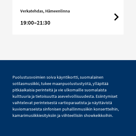
Big
Band:
Verkatehdas, Hämeenlinna
Pave!
19:00–21:30
Puolustusvoimien soiva käyntikortti, suomalainen
sotilasmusiikki, tukee maanpuolustustyötä, ylläpitää
pitkäaikaisia perinteitä ja vie ulkomaille suomalaista
kulttuuria ja tietoisuutta asevelvollisuudesta. Esiintymiset
vaihtelevat perinteisestä vartioparaatista ja näyttävistä
kuviomarsseista sinfonisen puhallinmusiikin konsertteihin,
kamarimusiikkiesityksiin ja viihteellisiin showkeikkoihin.