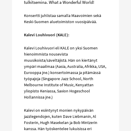
tulkitsemina. What a Wonderful World!
Konsertti juhlistaa samalla Maavoimien sekä
Keski-Suomen aluetoimiston vuosipäivää.
Kalevi Louhivuori (KALE):
Kalevi Louhivuori eli KALE on yksi Suomen
hienoimmista nousevista
muusikoista/säveltäjistä. Hän on kiertänyt
ympäri maailmaa (Aasia, Australia, Afrikka, USA,
Eurooppa jne.) konsertoimassa ja pitämässä
työpajoja (Singapore Jazz School, North
Melbourne Institute of Music, Kenyattan
yliopisto Keniassa, Saxion Hogeschool
Hollannissa jne.)
Kalevi on esiintynyt monien nykypäivän
jazzlegendojen, kuten Dave Liebmanin, Al
Fosterin, Hugh Masekelan ja Bob Mintzerin
kanssa. Hän työskentelee lukuisissa eri