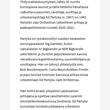
Yhdysvaltalaissyntyinen, lähes 30 vuotta
Euroopassa asunut ja tällä hetkellä Itävallassa
vaikuttava pasunisti, säveltäjä, sovittaja ja
orkesterinjohtaja Ed Partyka (s. 1967) on UMO
Helsinki Jazz Orchestran taiteellinen johtaja ja
pääkapellimestari vuodet 2020–2021.
Partyka on työskennellyt useiden keskeisten
eurooppalaisten big bandien, kuten
saksalaisten hr-Bigbandin ja NDR Bigbandin
sekä Wienin ja Zurichin jazzorkesterien kanssa
vierailevana kapellimestarina, suunnittelijana ja
sovittajana. Hän on tehnyt yhteistyötä mm.
Bob Brookmeyerin, Carla Bleyn,Robben Fordin
ja jopa Sunrise Avenuen kanssa ja johtaa omaa
orkesteriaan Ed Partyka Jazz Orchestraa.
Hän toimii Grazin yliopiston jazzosaston
johtajana ja opettaa säveltämistä Luzernin
ammattikorkeakoulussa Sveitsissä. Ed Partyka
tunnetaan korkealuokkaisena orkesterin