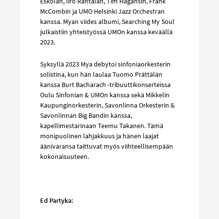
Eskolan, Iiro Rantalan, Tim Hagansin, Frank
McCombin ja UMO Helsinki Jazz Orchestran
kanssa. Myan viides albumi, Searching My Soul
julkaistiin yhteistyössä UMOn kanssa keväällä
2023.
Syksyllä 2023 Mya debytoi sinfoniaorkesterin
solistina, kun hän laulaa Tuomo Prättälän
kanssa Burt Bacharach -tribuuttikonserteissa
Oulu Sinfonian & UMOn kanssa sekä Mikkelin
Kaupunginorkesterin, Savonlinna Orkesterin &
Savonlinnan Big Bandin kanssa,
kapellimestarinaan Teemu Takanen. Tämä
monipuolinen lahjakkuus ja hänen laajat
äänivaransa taittuvat myös viihteellisempään
kokonaisuuteen.
Ed Partyka: