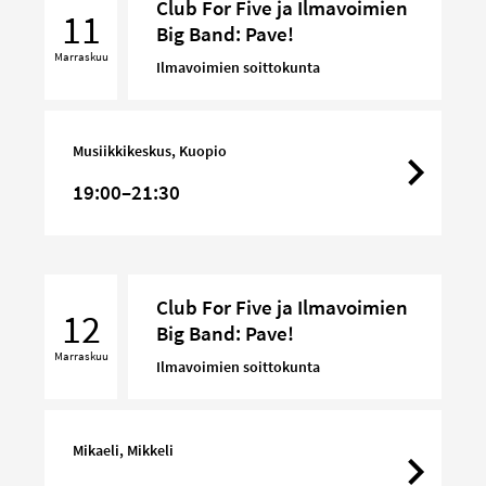
Club For Five ja Ilmavoimien
For
11
Big Band: Pave!
Five
Marraskuu
ja
Ilmavoimien soittokunta
Ilmavoimien
Big
Band:
Musiikkikeskus, Kuopio
Pave!
19:00–21:30
Club
Club For Five ja Ilmavoimien
For
12
Big Band: Pave!
Five
Marraskuu
ja
Ilmavoimien soittokunta
Ilmavoimien
Big
Band:
Mikaeli, Mikkeli
Pave!