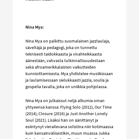
Nina Mya:
Nina Mya on palkittu suomalainen jazzlaulaja,
säveltäjä ja pedagogi, joka on tunnettu
teknisesti taidokkaasta ja vivahteikkaasta
äänestään, vahvasta tulkinnallisuudestaan
sekä afroamerikkalaisten vaikutteiden
kunnioittamisesta. Mya yhdistelee musiikissaan
ja laulamisessaan sielukkaasti jazzia, soulia ja
gospelia tavalla, joka on uniikkia pohjolassa.
Nina Mya on julkaissut neljä albumia oman
yhtyeensä kanssa: Flying Solo (2012), Our Time
(2014), Closure (2016) ja Just Another Lonely
Soul (2021). Lisäksi hän on äänittänyt ja
esiintynyt vierailevana solistina niin kotimaassa
kuin kansainvälisestikin, muun muassa Jukka