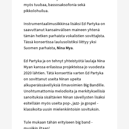
myös tuubaa, bassosaksofonia sekä
pikkolohuilua.
Instrumentaalimusiikkinsa lisäksi Ed Partyka on
saavuttanut kansainvälisen maineen yhtenä
tämän hetken parhaista vokalistien sovittajista.
Tässä konsertissa laulusolistiksi liittyy yksi
Suomen parhaista,
Nina Mya
.
Ed Partyka ja on tehnyt yhteistyötä laulaja Nina
Myan kanssa erilasissa projekteissa jo vuodesta
2020 lähtien. Tätä konserttia varten Ed Partyka
on sovittanut useita Ninan upeita
alkuperäissävellyksiä Ilmavoimien Big Bandille.
Unohtumattomia melodioita ja merkityksellisiä
sanoituksia sisältävien Ninan sävellysten lisäksi
esitellään myös useita pop-, jazz- ja gospel -
klassikoita uusin mielenkiintoisin sovituksin.
Tule mukaan tähän erityiseen big band -
musiikin iltaan!