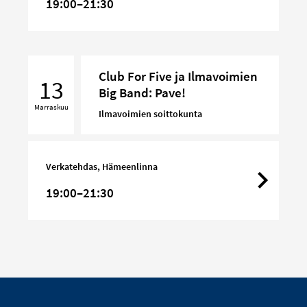
19:00–21:30
Club
Club For Five ja Ilmavoimien
For
13
Big Band: Pave!
Five
Marraskuu
ja
Ilmavoimien soittokunta
Ilmavoimien
Big
Band:
Verkatehdas, Hämeenlinna
Pave!
19:00–21:30