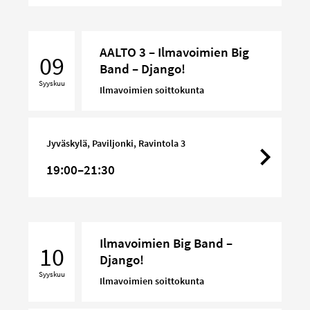
AALTO
AALTO 3 – Ilmavoimien Big
3
09
Band – Django!
–
Syyskuu
Ilmavoimien
Ilmavoimien soittokunta
Big
Band
–
Jyväskylä, Paviljonki, Ravintola 3
Django!
19:00–21:30
Ilmavoimien
Ilmavoimien Big Band –
Big
10
Django!
Band
Syyskuu
–
Ilmavoimien soittokunta
Django!