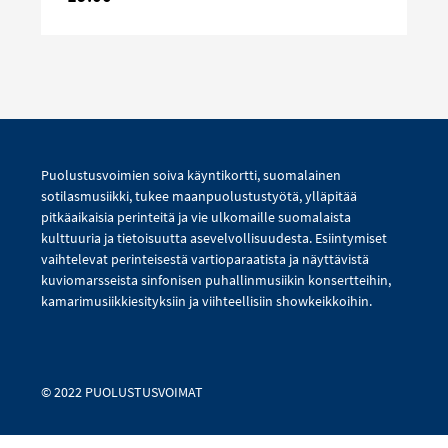
Puolustusvoimien soiva käyntikortti, suomalainen
sotilasmusiikki, tukee maanpuolustustyötä, ylläpitää
pitkäaikaisia perinteitä ja vie ulkomaille suomalaista
kulttuuria ja tietoisuutta asevelvollisuudesta. Esiintymiset
vaihtelevat perinteisestä vartioparaatista ja näyttävistä
kuviomarsseista sinfonisen puhallinmusiikin konsertteihin,
kamarimusiikkiesityksiin ja viihteellisiin showkeikkoihin.
© 2022 PUOLUSTUSVOIMAT