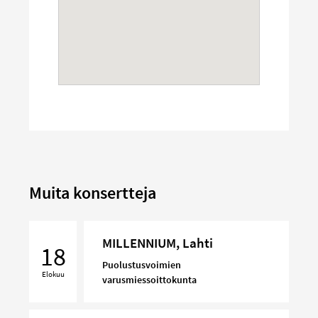
Muita konsertteja
MILLENNIUM,
MILLENNIUM, Lahti
Lahti
18
Puolustusvoimien
Elokuu
varusmiessoittokunta