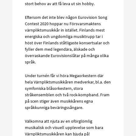
stort behov av att få leva ut sin hobby.
Eftersom det inte blev någon Eurovision Song
Contest 2020 hoppar nu Försvarsmaktens
värnpliktsmusikkår in istället. Finlands mest
energiska och ungdomliga musiktrupp tar i
höst över Finlands ståtligaste konsertsalar och
fyller dem med legendära, älskade och
överraskande Eurovisionslåtar på många olika
språk.
Under turnén får vi höra Megaorkestern där
hela Värnpliktsmusikkåren medverkar, bl.a. den
symfoniska blåsorkestern, stora
stråkensemblen och två rock-kompband. Fram
på scen stiger även musikkårens egna
språkkunniga beväringssångare.
Välkomna att njuta av en oförglömlig
musikalisk och visuell upplevelse som bara
Värnpliktsmusikkåren kan bjuda på!