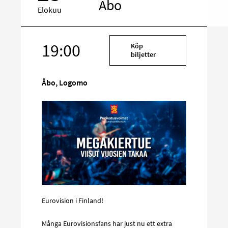
Åbo
Elokuu
Kohde
19:00
Köp
sosiaalisessa
biljetter
mediassa
Åbo, Logomo
Eurovision i Finland!
Många Eurovisionsfans har just nu ett extra