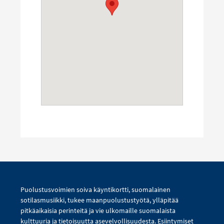
Puolustusvoimien soiva käyntikortti, suomalainen
sotilasmusiikki, tukee maanpuolustustyötä, ylläpitää
pitkäaikaisia perinteitä ja vie ulkomaille suomalaista
kulttuuria ja tietoisuutta asevelvollisuudesta. Esiintymiset