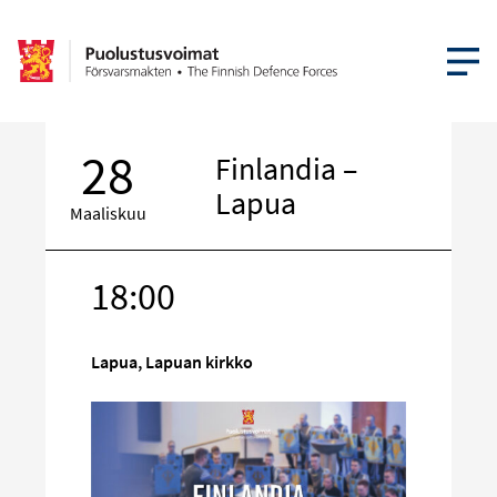
AVAA VA
28
Finlandia –
Lapua
Maaliskuu
18:00
Kohde
sosiaalisess
mediassa
Lapua, Lapuan kirkko