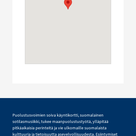
Puolustusvoimien soiva käyntikortti, suomalainen
sotilasmusiikki, tukee maanpuolustustyötä, ylläpitää
pitkäaikaisia perinteitä ja vie ulkomaille suomalaista
kulttuuria ja tietoisuutta asevelvollisuudesta. Esiintymiset