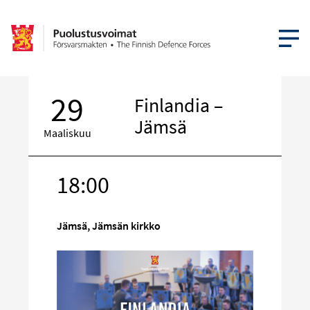
AVAA VA
29
Finlandia –
Jämsä
Maaliskuu
18:00
Kohde
sosiaalisess
mediassa
Jämsä, Jämsän kirkko